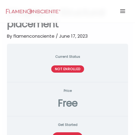
Skip
Chapter III. Structural
to
content
placement
By
flamenconsciente
/
June 17, 2023
Current Status
NOT ENROLLED
Price
Free
Get Started