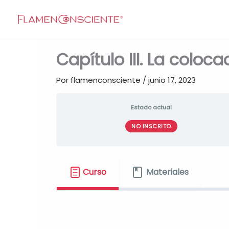
Ir
al
contenido
Capítulo III. La coloca
Por
flamenconsciente
/
junio 17, 2023
Estado actual
NO INSCRITO
Curso
Materiales