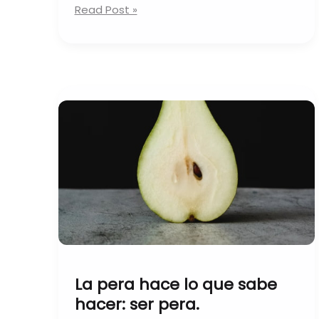
Read Post »
La
pera
hace
lo
que
sabe
hacer:
ser
pera.
La pera hace lo que sabe
hacer: ser pera.