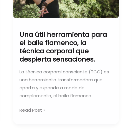
flamenco,
la
técnica
corporal
Una útil herramienta para
que
el baile flamenco, la
despierta
técnica corporal que
sensaciones.
despierta sensaciones.
La técnica corporal consciente (TCC) es
una herramienta transformadora que
aporta y expande a modo de
complemento, el baile flamenco.
Read Post »