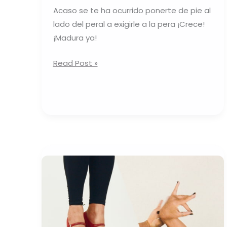
Acaso se te ha ocurrido ponerte de pie al
lado del peral a exigirle a la pera ¡Crece!
¡Madura ya!
Read Post »
El
Flamenco,
como
es
arriba
es