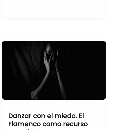
Danzar
con
el
miedo.
El
Flamenco
como
recurso
terapéutico.
Danzar con el miedo. El
Flamenco como recurso