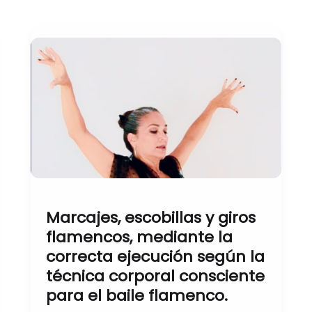
Marcajes,
escobillas
y
giros
flamencos,
mediante
la
correcta
ejecución
según
Marcajes, escobillas y giros
la
flamencos, mediante la
técnica
correcta ejecución según la
corporal
técnica corporal consciente
consciente
para el baile flamenco.
para