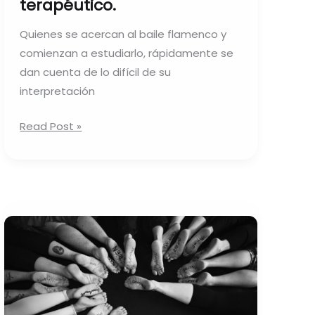
terapéutico.
Quienes se acercan al baile flamenco y
comienzan a estudiarlo, rápidamente se
dan cuenta de lo difícil de su
interpretación
Read Post »
Bloqueo:
herramientas
para
trabajar
en
tu