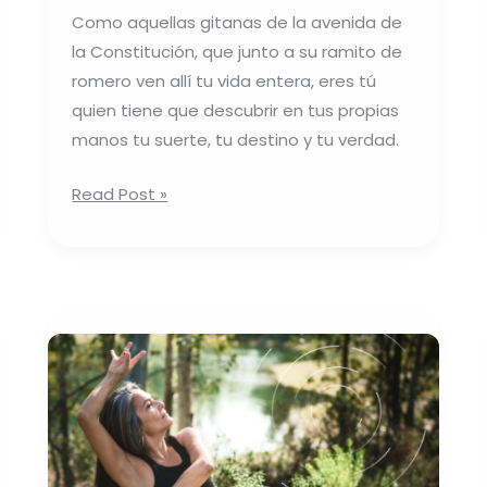
Como aquellas gitanas de la avenida de
la Constitución, que junto a su ramito de
romero ven allí tu vida entera, eres tú
quien tiene que descubrir en tus propias
manos tu suerte, tu destino y tu verdad.
Read Post »
Una
útil
herramienta
para
el
baile