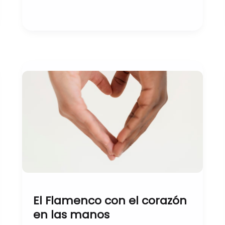
El
Flamenco
con
el
corazón
en
las
manos
El Flamenco con el corazón
en las manos