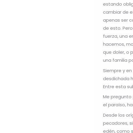
estando obli
cambiar de e
apenas ser c
de esto. Pero
fuerza, una e
hacemos, mori
que doler, o p
una familia pa
Siempre y en 
desdichada h
Entre esta su
Me pregunto p
el paraíso, h
Desde los orí
pecadores, s
edén, como s