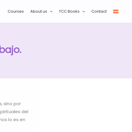
Courses
About us
TCC Books
Contact
bajo.
, sino por
irituales del
os lo es en