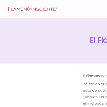
Skip
to
content
El F
El Flamenco, 
Insisto en qu
esto de que c
Kybalion. En
el microcosmo