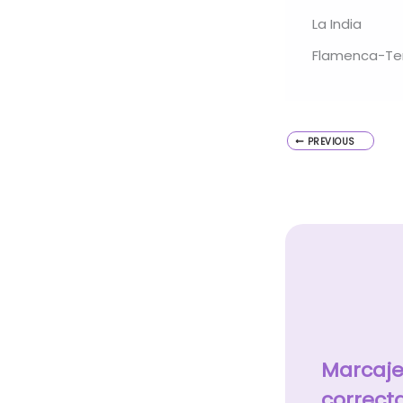
La India
Flamenca-Ter
PREVIOUS
Marcajes
correct