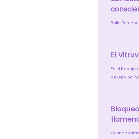
conscie
Baile flamenc
El Vitru
En el trabajo 
de Da Vinci n
Bloqueo
flamen
Cuando estás 