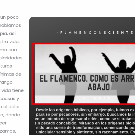
 un poco
 hablamos
pia, así
tra vida,
isma con
olaridades.
turas
ínimas de
l rango
a vida tiene
causas y
 el dolor
to, donde
cer
ozamos,