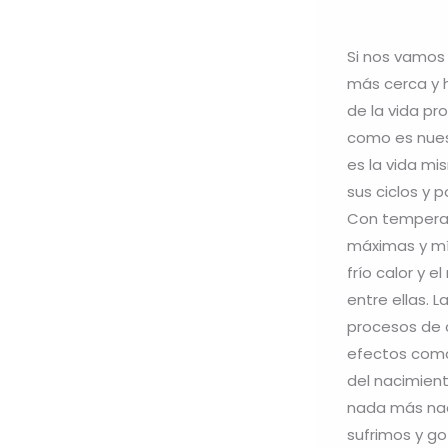
Si nos vamos
más cerca y
de la vida pro
como es nues
es la vida m
sus ciclos y p
Con tempera
máximas y m
frío calor y e
entre ellas. L
procesos de 
efectos como
del nacimien
nada más na
sufrimos y g