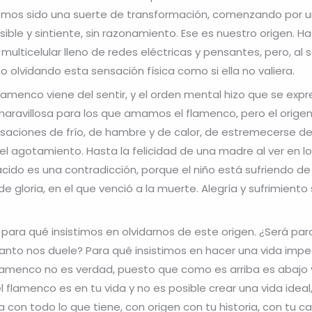
hemos sido una suerte de transformación, comenzando por u
sible y sintiente, sin razonamiento. Ese es nuestro origen. Ha
multicelular lleno de redes eléctricas y pensantes, pero, al s
no olvidando esta sensación física como si ella no valiera.
 flamenco viene del sentir, y el orden mental hizo que se exp
ravillosa para los que amamos el flamenco, pero el origen 
ensaciones de frío, de hambre y de calor, de estremecerse d
el agotamiento. Hasta la felicidad de una madre al ver en lo
acido es una contradicción, porque el niño está sufriendo de
 de gloria, en el que venció a la muerte. Alegría y sufrimient
para qué insistimos en olvidarnos de este origen. ¿Será para
tanto nos duele? Para qué insistimos en hacer una vida imp
 flamenco no es verdad, puesto que como es arriba es abajo
 flamenco es en tu vida y no es posible crear una vida ideal
a con todo lo que tiene, con origen con tu historia, con tu ca