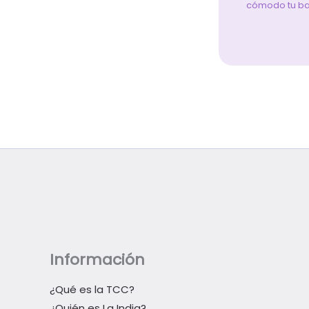
cómodo tu bai
Información
¿Qué es la TCC?
¿Quién es La India?