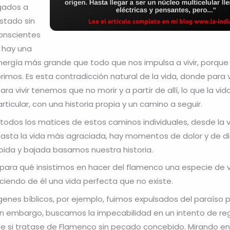
gados a
stado sin
onscientes
 hay una
nergía más grande que todo que nos impulsa a vivir, porque s
mos. Es esta contradicción natural de la vida, donde para 
ara vivir tenemos que no morir y a partir de allí, lo que la vi
rticular, con una historia propia y un camino a seguir.
todos los matices de estos caminos individuales, desde la 
asta la vida más agraciada, hay momentos de dolor y de di
bida y bajada basamos nuestra historia.
ara qué insistimos en hacer del flamenco una especie de v
aciendo de él una vida perfecta que no existe.
genes bíblicos, por ejemplo, fuimos expulsados del paraíso 
in embargo, buscamos la impecabilidad en un intento de reg
e si tratase de Flamenco sin pecado concebido. Mirando en