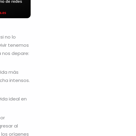
i no lo
vivir tenemos
da nos depare:
vida más
cha intensos.
ida ideal en
por
resar al
 los orígenes