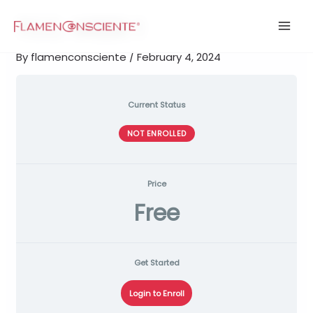
Skip
TCC. WEEK 1
to
content
By
flamenconsciente
/
February 4, 2024
Current Status
NOT ENROLLED
Price
Free
Get Started
Login to Enroll