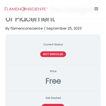
Skip
Chapter VI. The Hologram
to
content
of Placement
By
flamenconsciente
/
September 25, 2023
Current Status
NOT ENROLLED
Price
Free
Get Started