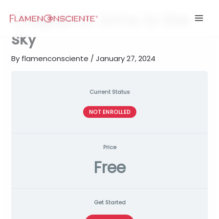
Skip
Chapter IX. Arms to the
to
content
sky
By
flamenconsciente
/
January 27, 2024
Current Status
NOT ENROLLED
Price
Free
Get Started