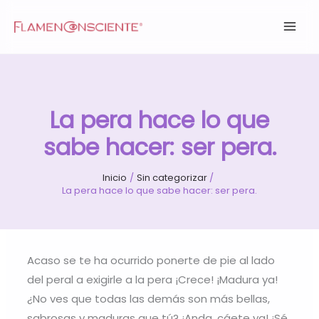
Ir
al
contenido
La pera hace lo que
sabe hacer: ser pera.
Inicio
Sin categorizar
La pera hace lo que sabe hacer: ser pera.
Acaso se te ha ocurrido ponerte de pie al lado
del peral a exigirle a la pera ¡Crece! ¡Madura ya!
¿No ves que todas las demás son más bellas,
sabrosas y maduras que tú? ¡Anda, cáete ya! ¡Sé