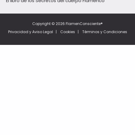
El libro de los Secretos del cuerpo Flamenco
Copyright © 2026 FlamenConsciente®
Privacidad y Aviso Legal
|
Cookies
|
Términos y Condiciones