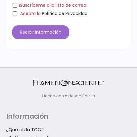
¡Suscríbeme a la lista de correo!
Acepto la
Política de Privacidad
P
l
e
a
s
e
l
Hecho con ♥ desde Sevilla
e
a
Información
v
e
¿Qué es la TCC?
t