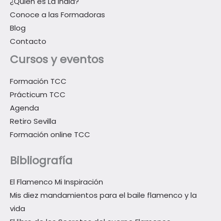
¿Quién es La India?
h
Conoce a las Formadoras
i
Blog
s
Contacto
f
Cursos y eventos
i
e
Formación TCC
l
Prácticum TCC
d
Agenda
e
Retiro Sevilla
m
Formación online TCC
p
t
Bibliografía
y
El Flamenco Mi Inspiración
.
Mis diez mandamientos para el baile flamenco y la
vida