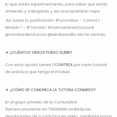
lo que estés experimentando, para saber que estás
sintiendo y trabajando y así acompañarte mejor.
Asi subes tu publicación
: #tunombre – Control 1 -
Módulo 1 – #Tutorial 1 #colocaciónestructural
@nombredetututora @laindiasevilla. Me he sentido…
∗
¿
CUÁNTOS VIDEOS PUEDO SUBIR?
Con esta opción tienes
1 CONTROL
por cada tutorial
de práctica que tenga el módulo.
∗ ¿CÓMO SE COMUNICA LA TUTORA CONMIGO?
En el grupo privado de la Comunidad
flamenconsciente en TELEGRAM recibirás las
devoluciones de tu práctica en vídeo, mediante notas