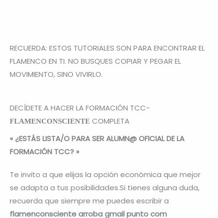
flamenco, cuya metodología también es estudiada
por bailarines de otras danzas por su innovadora
forma de sentir el cuerpo y abarcar las emociones.
RECUERDA: ESTOS TUTORIALES SON PARA ENCONTRAR EL
FLAMENCO EN TI. NO BUSQUES COPIAR Y PEGAR EL
MOVIMIENTO, SINO VIVIRLO.
DECÍDETE A HACER LA FORMACIÓN TCC-
COMPLETA
FLAMENCONSCIENTE
« ¿ESTÁS LISTA/O PARA SER ALUMN@ OFICIAL DE LA
FORMACIÓN TCC? »
Te invito a que elijas la opción económica que mejor
se adapta a tus posibilidades.Si tienes alguna duda,
recuerda que siempre me puedes escribir a
flamenconsciente arroba gmail punto com