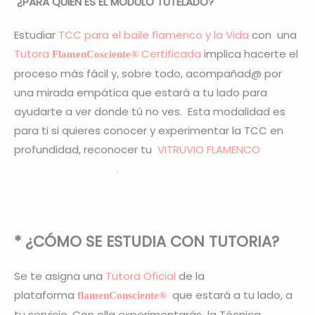
¿
PARA QUIÉN ES EL MÓDULO TUTELADO?
Estudiar
TCC para el baile flamenco y la Vida
con una
Tutora
Certificada
implica hacerte el
FlamenCosciente
®
proceso más fácil y, sobre todo, acompañad@ por
una mirada empática que estará a tu lado para
ayudarte a ver donde tú no ves. Esta modalidad es
para ti si quieres conocer y experimentar la TCC en
profundidad, reconocer tu
VITRUVIO FLAMENCO
y
llevarlo a tus clases
.
* ¿CÓMO SE ESTUDIA CON TUTORIA?
Se te asigna una
Tutora Oficial
de la
plataforma
que estará a tu lado, a
flamenConsciente
®
tu servicio. Con ella experimentarás la Técnica