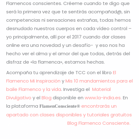
Flamencos conscientes. Créeme cuando te digo que
será la primera vez que te sentirás acompañad@, sin
competencias ni sensaciones extrañas, todas hemos
desnudado nuestros cuerpos en cada vídeo control –
yo principalmente, allí por el 2017 cuando dar clases
online era una novedad y un desafío- y eso nos ha
hecho ver el alma y el amor del que todas, detrás del
disfraz de «la flamenca», estamos hechas.
Acompaña tu aprendizaje de TCC con el libro
El
Flamenco Mi Inspiración
y
Mis 10 mandamientos para el
baile Flamenco y la vida
. Investiga el
Material
Divulgativo
y el
Blog
disponible en
www.la-india.es.
En
la plataforma
encontrarás un
FlamenConsciente
®
apartado con clases disponibles y tutoriales gratuitos
y también encontrarás el
Blog Flamenco Consciente
.
La TCC es el nuevo paradigma para aprender baile