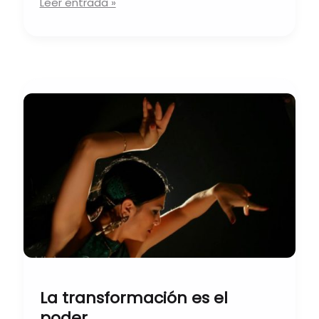
Leer entrada »
La
transformación
es
el
poder
La transformación es el
poder