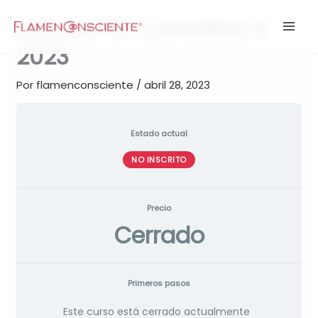
Ir
Módulo 16. Carretillas II.
al
contenido
2023
Por
flamenconsciente
/
abril 28, 2023
Estado actual
NO INSCRITO
Precio
Cerrado
Primeros pasos
Este curso está cerrado actualmente