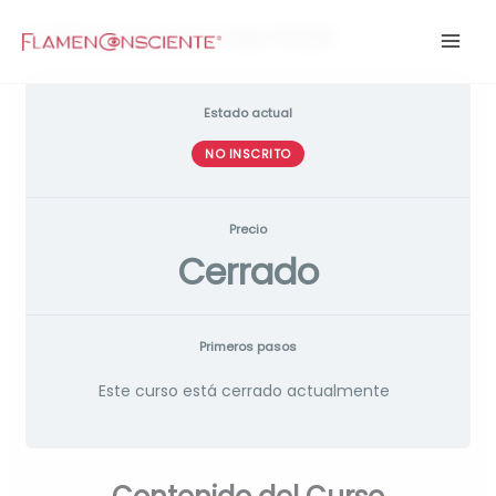
Ir
Por
flamenconsciente
/
enero 19, 2021
al
contenido
Estado actual
NO INSCRITO
Precio
Cerrado
Primeros pasos
Este curso está cerrado actualmente