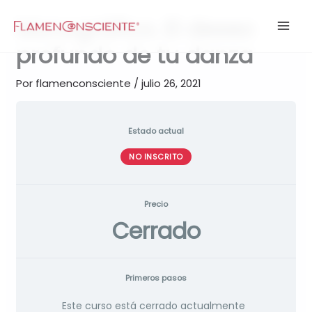
Ir
Monográfico. El deseo
al
contenido
profundo de tu danza
Por
flamenconsciente
/
julio 26, 2021
Estado actual
NO INSCRITO
Precio
Cerrado
Primeros pasos
Este curso está cerrado actualmente