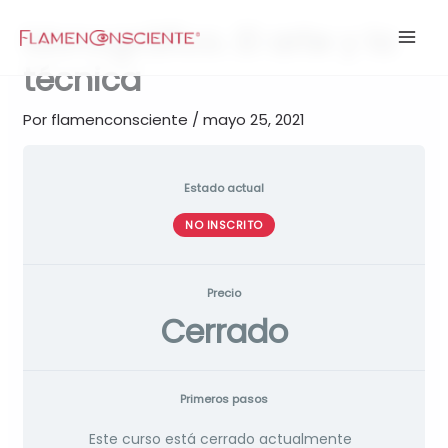
Ir
Monográfico. El arte y la
al
contenido
técnica
Por
flamenconsciente
/
mayo 25, 2021
Estado actual
NO INSCRITO
Precio
Cerrado
Primeros pasos
Este curso está cerrado actualmente