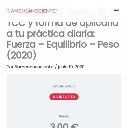
Ir
Monográfico. Bases de la
al
contenido
TCC y forma de aplicarla
a tu práctica diaria:
Fuerza – Equilibrio – Peso
(2020)
Por
flamenconsciente
/
junio 19, 2020
Estado actual
NO INSCRITO
Precio
3,00 €