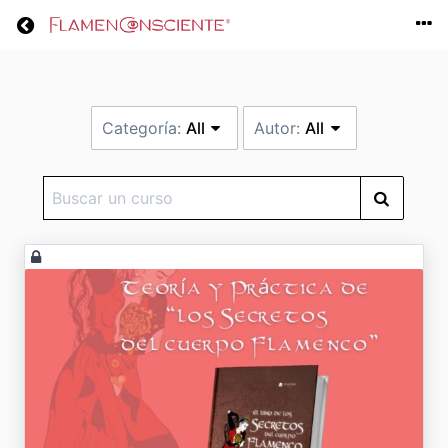
Return home
Categoría:
All
Autor:
All
Buscar
un
curso